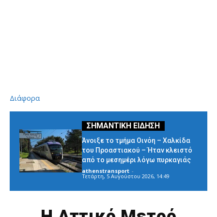
Διάφορα
Άνοιξε το τμήμα Οινόη – Χαλκίδα
του Προαστιακού – Ήταν κλειστό
από το μεσημέρι λόγω πυρκαγιάς
athenstransport
-
Τετάρτη, 5 Αυγούστου 2026, 14:49
Η Αττικό Μετρό