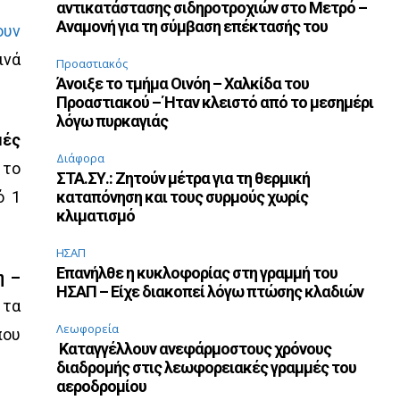
αντικατάστασης σιδηροτροχιών στο Μετρό –
Αναμονή για τη σύμβαση επέκτασής του
ουν
ινά
Προαστιακός
Άνοιξε το τμήμα Οινόη – Χαλκίδα του
Προαστιακού – Ήταν κλειστό από το μεσημέρι
λόγω πυρκαγιάς
μές
Διάφορα
 το
ΣΤΑ.ΣΥ.: Ζητούν μέτρα για τη θερμική
ό 1
καταπόνηση και τους συρμούς χωρίς
κλιματισμό
ΗΣΑΠ
Επανήλθε η κυκλοφορίας στη γραμμή του
η –
ΗΣΑΠ – Είχε διακοπεί λόγω πτώσης κλαδιών
 τα
Λεωφορεία
που
Καταγγέλλουν ανεφάρμοστους χρόνους
διαδρομής στις λεωφορειακές γραμμές του
αεροδρομίου