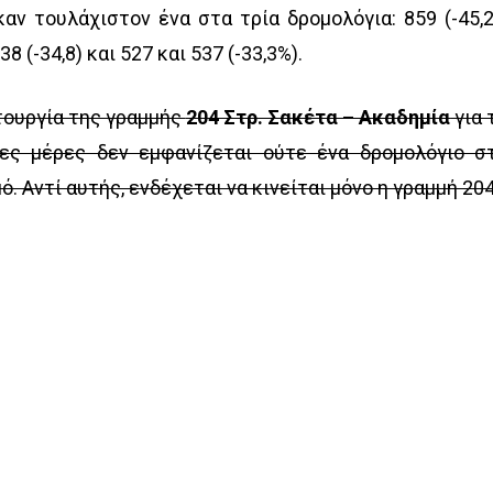
αν τουλάχιστον ένα στα τρία δρομολόγια: 859 (-45,2
38 (-34,8) και 527 και 537 (-33,3%).
τουργία της γραμμής
204 Στρ. Σακέτα – Ακαδημία
για 
ες μέρες δεν εμφανίζεται ούτε ένα δρομολόγιο σ
. Αντί αυτής, ενδέχεται να κινείται μόνο η γραμμή 20