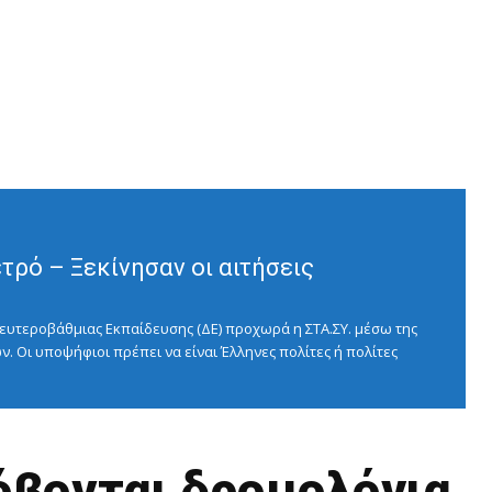
ρό – Ξεκίνησαν οι αιτήσεις
ευτεροβάθμιας Εκπαίδευσης (ΔΕ) προχωρά η ΣΤΑ.ΣΥ. μέσω της
ν. Οι υποψήφιοι πρέπει να είναι Έλληνες πολίτες ή πολίτες
όβονται δρομολόγια