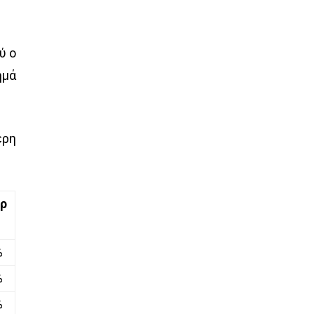
ύ ο
ημά
.
ερη
ρ
%
%
%