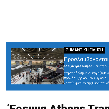
Προσλαμβάνονται 
Αλέξανδρος Λιάρος
-
Δευτέρα, 2
Στην πρόσληψη 21 εργαζομένω
προκήρυξης 4/2026. Συγκεκριμ
κρατών-μελών της Ευρωπαϊκής
Έρευνα Athens Tra