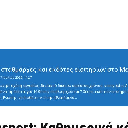
σταθμάρχες και εκδότες εισιτηρίων στο Μετ
7 Ιουλίου 2026, 11:27
ν, με σχέση εργασίας ιδιωτικού δικαίου αορίστου χρόνου, κατηγορίας Δ
ένα, πρόκειται για 14 θέσεις σταθμαρχών και 7 θέσεις εκδοτών εισιτηρίω
 Ένωσης, να διαθέτουν τα προβλεπόμενα...
nsport: Καθημερινά κ