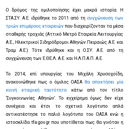
Ο δρόμος της ομιλοποίησης έχει μακρά ιστορία. Η
ΣΤΑ.ΣΥ. Α.Ε. ιδρύθηκε το 2011 από τη
συγχώνευση των
τριών επιμέρους εταιρειών
που διαχειρίζονταν τα μέσα
σταθερής τροχιάς (Αττικό Μετρό Εταιρεία Λειτουργίας
Α.Ε., Ηλεκτρικοί Σιδηρόδρομοι Αθηνών Πειραιώς Α.Ε. και
Τραμ Α.Ε.). Τότε ιδρύθηκε και η Ο.ΣΥ. Α.Ε. από τη
συγχώνευση των Ε.ΘΕ.Λ. Α.Ε. και Η.Λ.Π.Α.Π. Α.Ε.
Το 2014, επί υπουργίας του Μιχάλη Χρυσοχοΐδη,
ανακοινώθηκε πως ο όμιλος ΟΑΣΑ
θα αποκτήσει μία
κοινή εταιρική ταυτότητα
κάτω από τον τίτλο
‘Συγκοινωνίες Αθηνών’. Το εγχείρημα όμως δεν είχε
συνέχεια και έτσι το σχετικό λογότυπο απλά
αντικατέστησε το παλιό λογότυπο του ΟΑΣΑ ενώ η
ιστοσελίδα tfa.gov.gr που υποτίθεται πως θα γινόταν η