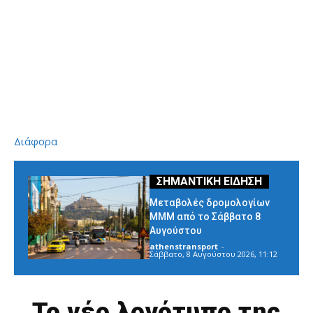
Διάφορα
Μεταβολές δρομολογίων
ΜΜΜ από το Σάββατο 8
Αυγούστου
athenstransport
-
Σάββατο, 8 Αυγούστου 2026, 11:12
Το νέο λογότυπο της