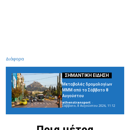
Διάφορα
Μεταβολές δρομολογίων
ΜΜΜ από το Σάββατο 8
Αυγούστου
athenstransport
-
Σάββατο, 8 Αυγούστου 2026, 11:12
Ποια μέτρα