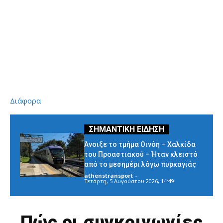
Διάφορα
Άνοιξε το τμήμα Οινόη – Χαλκίδα
του Προαστιακού – Ήταν κλειστό
από το μεσημέρι λόγω πυρκαγιάς
athenstransport
-
Τετάρτη, 5 Αυγούστου 2026, 14:49
Πώς οι συγκοινωνίες