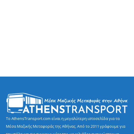
Το AthensTransport.com είναι η μεγαλύτερη ιστοσελίδα για τα
Μέσα Μαζικής Μεταφοράς της Αθήνας. Από το 2011 γράφουμε για
την πόλη και τις συγκοινωνίες της, με χιλιάδες αναγνώστες να