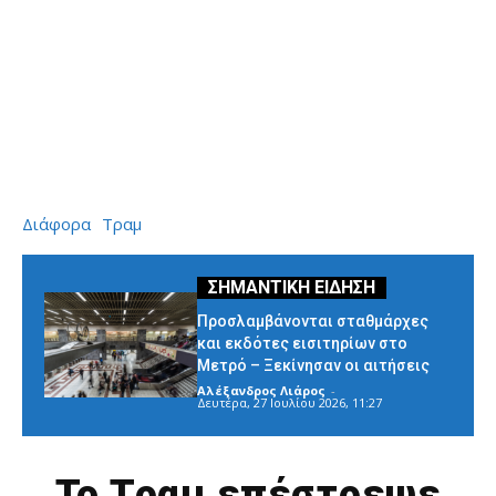
Διάφορα
Τραμ
Προσλαμβάνονται σταθμάρχες
και εκδότες εισιτηρίων στο
Μετρό – Ξεκίνησαν οι αιτήσεις
Αλέξανδρος Λιάρος
-
Δευτέρα, 27 Ιουλίου 2026, 11:27
Το Τραμ επέστρεψε