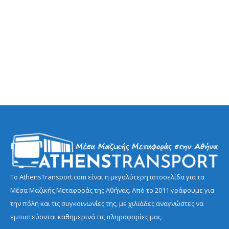
Το AthensTransport.com είναι η μεγαλύτερη ιστοσελίδα για τα
Μέσα Μαζικής Μεταφοράς της Αθήνας. Από το 2011 γράφουμε για
την πόλη και τις συγκοινωνίες της, με χιλιάδες αναγνώστες να
εμπιστεύονται καθημερινά τις πληροφορίες μας.