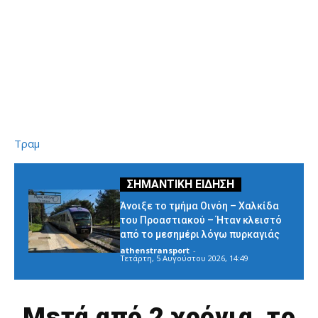
Τραμ
Άνοιξε το τμήμα Οινόη – Χαλκίδα
του Προαστιακού – Ήταν κλειστό
από το μεσημέρι λόγω πυρκαγιάς
athenstransport
-
Τετάρτη, 5 Αυγούστου 2026, 14:49
Μετά από 2 χρόνια, το