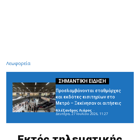
Λεωφορεία
Προσλαμβάνονται σταθμάρχες
και εκδότες εισιτηρίων στο
Μετρό – Ξεκίνησαν οι αιτήσεις
Αλέξανδρος Λιάρος
-
Δευτέρα, 27 Ιουλίου 2026, 11:27
Εκτός τηλεματικής