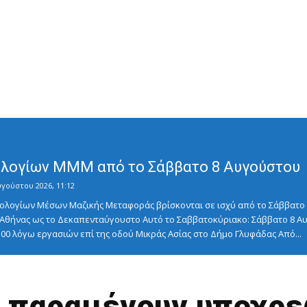
λογίων ΜΜΜ από το Σάββατο 8 Αυγούστου
υγούστου 2026, 11:12
λογίων Μέσων Μαζικής Μεταφοράς βρίσκονται σε ισχύ από το Σάββατο 8
ς Αθήνας ως το Δεκαπενταύγουστο Αυτό το Σαββατοκύριακο: Σάββατο 8
5:00 λόγω εργασιών επί της οδού Μικράς Ασίας στο Δήμο Γλυφάδας Από...
ς παραμένουν υποχρε