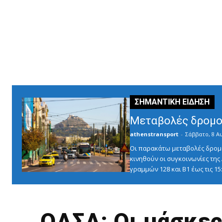
Μεταβολές δρομο
athenstransport
-
Σάββατο, 8 Α
Οι παρακάτω μεταβολές δρομο
κινηθούν οι συγκοινωνίες τη
γραμμών 128 και Β1 έως τις 1
ΟΑΣΑ: Οι μάσκε