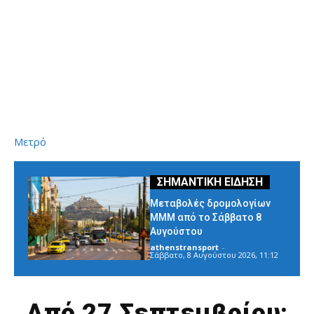
Μετρό
Μεταβολές δρομολογίων
ΜΜΜ από το Σάββατο 8
Αυγούστου
athenstransport
-
Σάββατο, 8 Αυγούστου 2026, 11:12
Από 27 Σεπτεμβρίου: