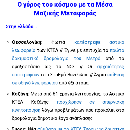
Ο γύρος του κόσμου με τα Μέσα
Μαζικής Μεταφοράς
Στην Ελλάδα…
Θεσσαλονίκη:
Φωτιά
κατέστρεψε αστικό
λεωφορείο
των ΚΤΕΛ
//
Έγινε με επιτυχία το
πρώτο
δοκιμαστικό δρομολόγιο του Μετρό
από το
αμαξοστάσιο ως το ΝΣΣ
//
Οι
αρχαιότητες
επιστρέφουν
στο Σταθμό Βενιζέλου
//
Άγρια
επίθεση
σε οδηγό λεωφορείου
από έξι άτομα
Κοζάνη:
Μετά από 61 χρόνια λειτουργίας, το Αστικό
ΚΤΕΛ Κοζάνης
προχώρησε σε απεργιακή
κινητοποίηση
λόγω προβλημάτων που προκαλεί στα
δρομολόγια δημοτικό έργο ανάπλασης
Σύρος:
Νέα
σύμβαση με το ΚΤΕΛ Σύρου για δημοτική