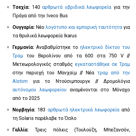
Τσεχία:
140
αρθρωτά υβριδικά λεωφορεία
για την
Πράγα από την Iveco Bus
Ουγγαρία:
Νέο
λογότυπο και εμπορική ταυτότητα
για
τα θρυλικά λεωφορεία Ikarus
Γερμανία:
Αναβαθμίστηκε το
ηλεκτρικό δίκτυο του
Τραμ
του Βερολίνου από τα 600 στα 750 V
//
Μετεωρολογικός σταθμός
εγκαταστάθηκε σε Τραμ
στην περιοχή του Μανχαϊμ
//
Νέα
τραμ από την
Alstom
για το Ντούσιμπουργκ
//
Δρομολόγια
αυτόνομου λεωφορείου
αναμένονται στο Μόναχο
από το 2025
Νορβηγία:
183
αρθρωτά ηλεκτρικά λεωφορεία
από
τη Solaris παρέλαβε το Όσλο
Γαλλία:
Τρεις πόλεις (Τουλούζη, Μπεζανσόν,