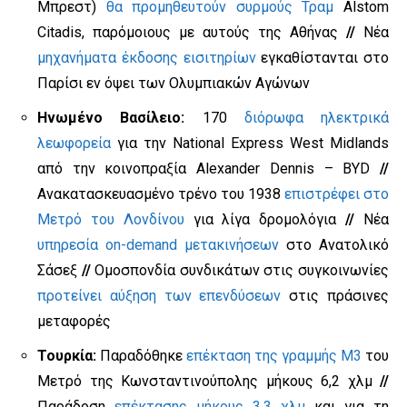
Μπρεστ)
θα προμηθευτούν συρμούς Τραμ
Alstom
Citadis, παρόμοιους με αυτούς της Αθήνας
//
Νέα
μηχανήματα έκδοσης εισιτηρίων
εγκαθίστανται στο
Παρίσι εν όψει των Ολυμπιακών Αγώνων
Ηνωμένο Βασίλειο:
170
διόρωφα ηλεκτρικά
λεωφορεία
για την National Express West Midlands
από την κοινοπραξία Alexander Dennis – BYD
//
Ανακατασκευασμένο τρένο του 1938
επιστρέφει στο
Μετρό του Λονδίνου
για λίγα δρομολόγια
//
Νέα
υπηρεσία on-demand μετακινήσεων
στο Ανατολικό
Σάσεξ
//
Ομοσπονδία συνδικάτων στις συγκοινωνίες
προτείνει αύξηση των επενδύσεων
στις πράσινες
μεταφορές
Τουρκία:
Παραδόθηκε
επέκταση της γραμμής M3
του
Μετρό της Κωνσταντινούπολης μήκους 6,2 χλμ
//
Παράδοση
επέκτασης μήκους 3,3 χλμ
και για τη