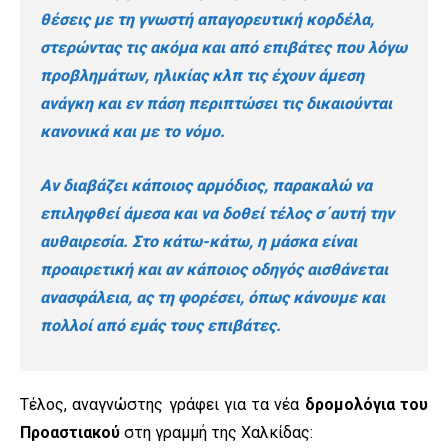
θέσεις με τη γνωστή απαγορευ
τι
κή κορδέλα,
στερώντας
τι
ς ακ
ό
μα και απ
ό
επιβάτες που λ
ό
γω
προβλημάτων, ηλικίας κλπ
τι
ς έχουν άμεση
ανάγκη και εν πάση περιπτώσει
τι
ς δικαιούνται
κανονικά και με το ν
ό
μο.
Αν διαβάζει κάποιος αρμ
ό
διος, παρακαλώ να
επιληφθεί άμεσα και να δοθεί τέλος σ΄αυτή την
αυθαιρεσία. Στο κάτω-κάτω, η μάσκα είναι
προαιρε
τι
κή και αν κάποιος οδηγ
ό
ς αισθάνεται
ανασφάλεια, ας τη φορέσει,
ό
πως κάνουμε και
πολλοί απ
ό
εμάς τους επιβάτες.
Τέλος, αναγνώστης γράφει για τα νέα
δρομολόγια του
Προαστιακού
στη γραμμή της Χαλκίδας: