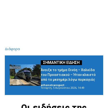
Διάφορα
Άνοιξε το τμήμα Οινόη – Χαλκίδα
του Προαστιακού – Ήταν κλειστό
από το μεσημέρι λόγω πυρκαγιάς
athenstransport
-
Τετάρτη, 5 Αυγούστου 2026, 14:49
Οι ειδήσεις της