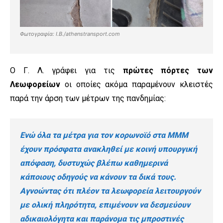
Φωτογραφία: I.B./athenstransport.com
Ο Γ. Λ. γράφει για τις
πρώτες πόρτες των
Λεωφορείων
οι οποίες ακόμα παραμένουν κλειστές
παρά την άρση των μέτρων της πανδημίας:
Ενώ
ό
λα τα μέτρα για τον κορωνοϊ
ό
στα ΜΜΜ
έχουν πρ
ό
σφατα ανακληθεί με κοινή υπουργική
απ
ό
φαση, δυστυχώς βλέπω καθημερινά
κάποιους οδηγούς να κάνουν τα δικά τους.
Αγνοώντας
ό
τι
πλέον τα λεωφορεία λειτουργούν
με ολική πληρ
ό
τητα, επιμένουν να δεσμεύουν
αδικαιολ
ό
γητα και παράνομα
τι
ς μπροσ
τι
νές