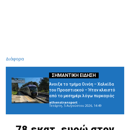
Διάφορα
Άνοιξε το τμήμα Οινόη – Χαλκίδα
του Προαστιακού – Ήταν κλειστό
από το μεσημέρι λόγω πυρκαγιάς
athenstransport
-
Τετάρτη, 5 Αυγούστου 2026, 14:49
78 εκατ. ευρώ στον