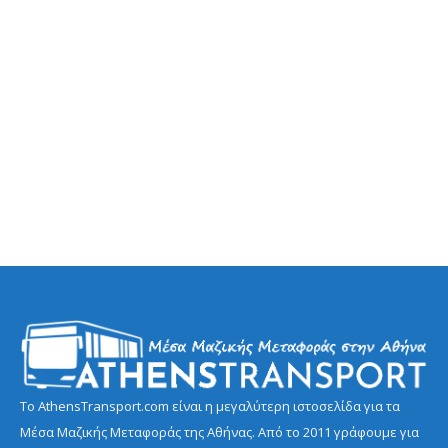
Το AthensTransport.com είναι η μεγαλύτερη ιστοσελίδα για τα
Μέσα Μαζικής Μεταφοράς της Αθήνας. Από το 2011 γράφουμε για