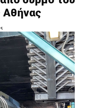
ς Αθήνας
ος