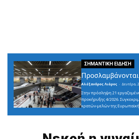
Προσλαμβάνονται 
Αλέξανδρος Λιάρος
-
Δευτέρα, 2
Στην πρόσληψη 21 εργαζομένω
προκήρυξης 4/2026. Συγκεκριμ
κρατών-μελών της Ευρωπαϊκής
Νεκρή η γυναί