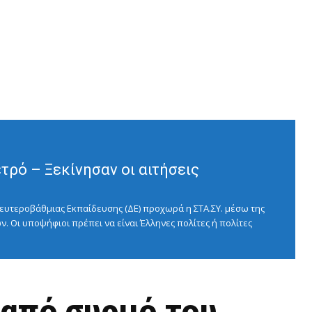
ρό – Ξεκίνησαν οι αιτήσεις
ευτεροβάθμιας Εκπαίδευσης (ΔΕ) προχωρά η ΣΤΑ.ΣΥ. μέσω της
ν. Οι υποψήφιοι πρέπει να είναι Έλληνες πολίτες ή πολίτες
 από συρμό του