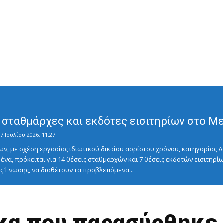
σταθμάρχες και εκδότες εισιτηρίων στο Μετ
7 Ιουλίου 2026, 11:27
ν, με σχέση εργασίας ιδιωτικού δικαίου αορίστου χρόνου, κατηγορίας Δ
ένα, πρόκειται για 14 θέσεις σταθμαρχών και 7 θέσεις εκδοτών εισιτηρίω
 Ένωσης, να διαθέτουν τα προβλεπόμενα...
κα που παρασύρθηκε