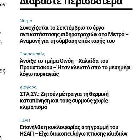
Διαβάστε Περισσότερα
ων
Μετρό
Συνεχίζεται το Σεπτέμβριο το έργο
ο
αντικατάστασης σιδηροτροχιών στο Μετρό –
Αναμονή για τη σύμβαση επέκτασής του
ύ
Προαστιακός
Άνοιξε το τμήμα Οινόη – Χαλκίδα του
Προαστιακού – Ήταν κλειστό από το μεσημέρι
ρες
λόγω πυρκαγιάς
Διάφορα
ΣΤΑ.ΣΥ.: Ζητούν μέτρα για τη θερμική
καταπόνηση και τους συρμούς χωρίς
κλιματισμό
ΗΣΑΠ
Επανήλθε η κυκλοφορίας στη γραμμή του
ΗΣΑΠ – Είχε διακοπεί λόγω πτώσης κλαδιών
: