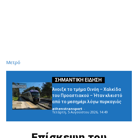
Μετρό
Άνοιξε το τμήμα Οινόη – Χαλκίδα
του Προαστιακού – Ήταν κλειστό
από το μεσημέρι λόγω πυρκαγιάς
athenstransport
-
Τετάρτη, 5 Αυγούστου 2026, 14:49
Επίσκεψη του