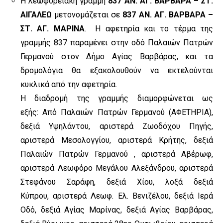
Η λεωφορειακή γραμμή
837 ΑΝ. ΑΓ. ΒΑΡΒΑΡΑ – ΣΤ.
ΑΙΓΑΛΕΩ
μετονομάζεται σε
837 ΑΝ. ΑΓ. ΒΑΡΒΑΡΑ –
ΣΤ. ΑΓ. ΜΑΡΙΝΑ
.
Η αφετηρία και το τέρµα της
γραµµής 837 παραµένει στην οδό Παλαιών
Πατρών
Γερµανού στον ∆ήµο Αγίας Βαρβάρας, και τα
δροµολόγια θα
εξακολουθούν να εκτελούνται
κυκλικά από την αφετηρία.
Η διαδρομή της γραμμής διαμορφώνεται ως
εξής:
Από Παλαιών Πατρών Γερμανού (ΑΦΕΤΗΡΙΑ),
δεξιά Υψηλάντου, αριστερά
Ζωοδόχου Πηγής,
αριστερά Μεσολογγίου, αριστερά Κρήτης, δεξιά
Παλαιών
Πατρών Γερμανού , αριστερά Αβέρωφ,
αριστερά Λεωφόρο Μεγάλου
Αλεξάνδρου, αριστερά
Στεφάνου Σαράφη, δεξιά Χίου, λοξά δεξιά
Κύπρου,
αριστερά Λεωφ. Ελ. Βενιζέλου, δεξιά Ιερά
Οδό, δεξιά Αγίας Μαρίνας, δεξιά
Αγίας Βαρβάρας,