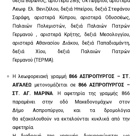
δεξιά Βύρωνος, αριστερά 28ης Οκτωβρίου, αριστερά
Λεωφ.
Ελ. Βενιζέλου, δεξιά Ηπείρου, δεξιά Στεφάνου
Σαράφη, αριστερά Κύπρου,
αριστερά Οδυσσέως,
Παλαιών Πολεμιστών, δεξιά Παλαιών Πατρών
Γερμανού ,
αριστερά Κρήτης, δεξιά Μεσολογγίου,
αριστερά Αθανασίου Διάκου, δεξιά
Παπαδιαμάντη,
δεξιά Χίου, δεξιά Παλαιών Πατρών
Γερμανού (ΤΕΡΜΑ).
Η λεωφορειακή γραμμή
866 ΑΣΠΡΟΠΥΡΓΟΣ – ΣΤ.
ΑΙΓΑΛΕΩ
μετονομάζεται σε
866 ΑΣΠΡΟΠΥΡΓΟΣ –
ΣΤ. ΑΓ. ΜΑΡΙΝΑ
.
Η αφετηρία της γραμμής 866
παραμένει στην οδό Μακεδονομάχων στον
∆ήµο
Ασπροπύργου,
και τα δρομολόγια
θα εξακολουθούν να εκτελούνται κυκλικά από την
αφετηρία.
Η διαδρομή της γραμμής διαμορφώνεται ως