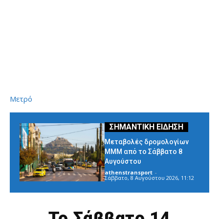
Μετρό
Μεταβολές δρομολογίων
ΜΜΜ από το Σάββατο 8
Αυγούστου
athenstransport
-
Σάββατο, 8 Αυγούστου 2026, 11:12
Το Σάββατο 14