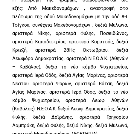
εξής:
Από Μακεδονομάχων , αναστροφή στο
πλάτωμα της οδού Μακεδονομάχων µε
την οδό Αθ.
Τσίγκου, συνέχεια Μακεδονομάχων , δεξιά Μυλωνά,
αριστερά
Νίκης, αριστερά Φυλής, Ποσειδώνος,
αριστερά Καποδιστρίου, αριστερά
Κορυτσάς, δεξιά
Κριεζή, αριστερά 28Ης Οκτωβρίου, δεξιά
Λεωφόρο
Δημοκρατίας, αριστερά Ν.Ε.Ο.Α.Κ. (Αθηνών
– Καβάλας), δεξιά το νέο κόμβο
Ψυχιατρείου,
αριστερά Ιερά Οδός, δεξιά Αγίας Μαρίνας, αριστερά
Νέστου,
αριστερά Ψαρών, αριστερά Βότση, δεξιά
Αγίας Μαρίνας, αριστερά Ιερά Οδός,
δεξιά το νέο
κόμβο Ψυχιατρείου, αριστερά Λεωφ. Αθηνών
(Καβάλας),
Ν.Ε.Ο.Α.Κ, δεξιά Λεωφ. Δημοκρατίας, δεξιά
Φυλής, δεξιά Δοϊράνης, αριστερά
Γρηγορίου
Λαμπράκη, δεξιά Φυλής, δεξιά Νίκης, δεξιά Μυλωνά,
αριστερά
Μακεδονομάχων (ΑΦΕΤΗΡΙΑ)