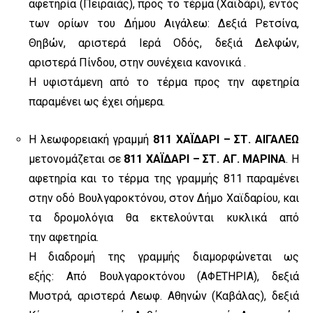
αφετηρία (Πειραιάς), προς το τέρμα (Χαϊδάρι), εντός
των ορίων του ∆ήµου Αιγάλεω: Δεξιά Ρετσίνα,
Θηβών, αριστερά Ιερά Οδός, δεξιά Δελφών,
αριστερά Πίνδου, στην συνέχεια κανονικά .
Η υφιστάμενη
από το τέρμα προς την αφετηρία
παραμένει ως έχει σήμερα.
Η λεωφορειακή γραμμή
811 ΧΑΪΔΑΡΙ – ΣΤ. ΑΙΓΑΛΕΩ
μετονομάζεται σε
811 ΧΑΪΔΑΡΙ – ΣΤ. ΑΓ. ΜΑΡΙΝΑ
.
Η
αφετηρία και το τέρμα της γραμμής 811 παραμένει
στην οδό Βουλγαροκτό
νου, στον ∆ήµο Χαϊδαρίου, και
τα δρομολόγια θα εκτελούνται κυκλικά από
την
αφετηρία.
Η διαδρομή της γραμμής διαμορφώνεται ως
εξής:
Από Βουλγαροκτόνου (ΑΦΕΤΗΡΙΑ), δεξιά
Μυστρά, αριστερά Λεωφ. Αθηνών
(Καβάλας), δεξιά