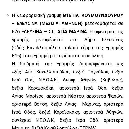
Η λεωφορειακή γραμμή
Β16 ΠΛ. ΚΟΥΜΟΥΝΔΟΥΡΟΥ
– ΕΛΕΥΣΙΝΑ (ΜΕΣΩ Λ. ΑΘΗΝΩΝ)
μετονομάζεται σε
876 ΕΛΕΥΣΙΝΑ – ΣΤ. ΑΓΙΑ ΜΑΡΙΝΑ
.
Η αφετηρία της
γραμμής μεταφέρεται στο ∆ήµο Ελευσίνας
(Οδός
Κανελλοπούλου, παλαιό τέρμα της γραμμής
Β16) και η γραμμή μετατρέπεται σε
κυκλική.
Η διαδρομή της γραμμής διαμορφώνεται ως
εξής:
Από Κανελλοπούλου, δεξιά Παγκάλου, δεξιά
Ιερά Οδό, Ν.Ε.Ο.Α.Κ., Λεωφ. Αθηνών (Καβάλας),
δεξιά
Καραΐσκάκη
, αριστερά Ιερά Οδό, δεξιά
Αγίας Μαρίνας, αριστερά Νέστου, αριστερά Ψαρών,
αριστερά Βότση, δεξιά Αγίας Μαρίνας, αριστερά
Ιερά Οδός, δεξιά
Καραΐσκάκη
, αριστερά Αθηνών,
συνέχεια Ν.Ε.Ο.Α.Κ., δεξιά Ιερά Οδό, αριστερά
Μουρίκη, δεξιά Κανελλοπούλου
(ΤΕΡΜΑ).