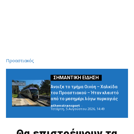
Προαστιακός
Άνοιξε το τμήμα Οινόη – Χαλκίδα
του Προαστιακού – Ήταν κλειστό
από το μεσημέρι λόγω πυρκαγιάς
athenstransport
-
Τετάρτη, 5 Αυγούστου 2026, 14:49
Θα επιστρέψουν τα