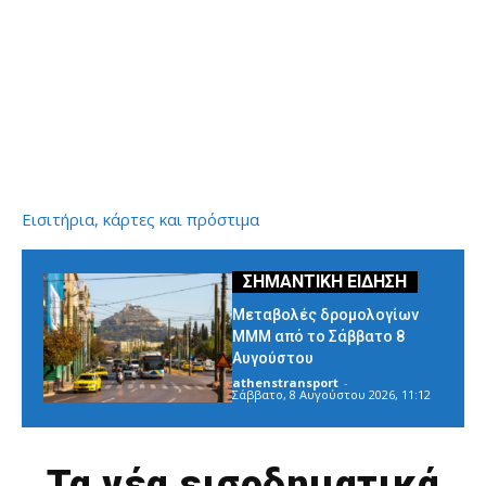
Εισιτήρια, κάρτες και πρόστιμα
Μεταβολές δρομολογίων
ΜΜΜ από το Σάββατο 8
Αυγούστου
athenstransport
-
Σάββατο, 8 Αυγούστου 2026, 11:12
Τα νέα εισοδηματικά