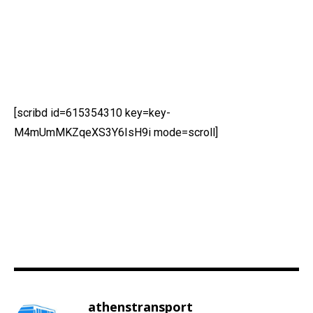
[scribd id=615354310 key=key-
M4mUmMKZqeXS3Y6IsH9i mode=scroll]
athenstransport