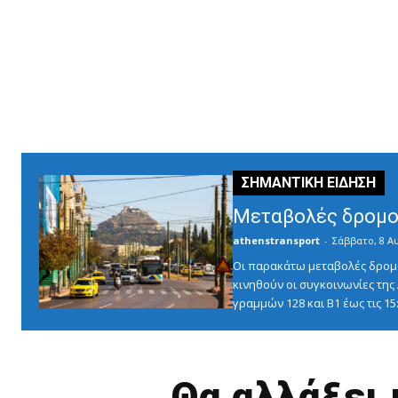
Μεταβολές δρομο
athenstransport
-
Σάββατο, 8 Α
Οι παρακάτω μεταβολές δρομο
κινηθούν οι συγκοινωνίες τη
γραμμών 128 και Β1 έως τις 1
Θα αλλάξει 