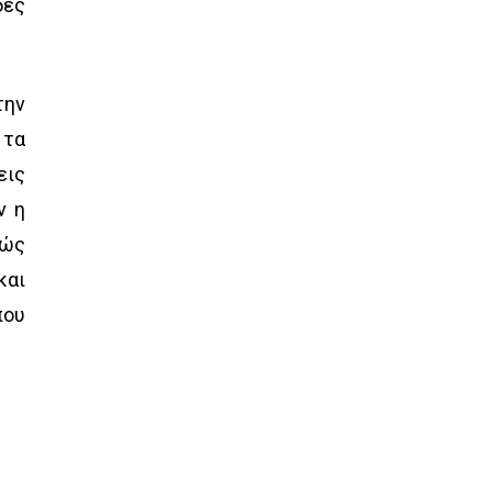
δες
την
 τα
εις
ν η
νώς
και
που