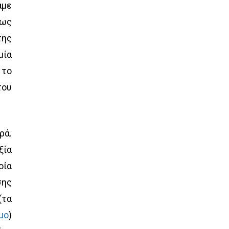
αμε
ρως
της
μία
 το
του
ρά.
ξία
οία
σης
(τα
μο
)