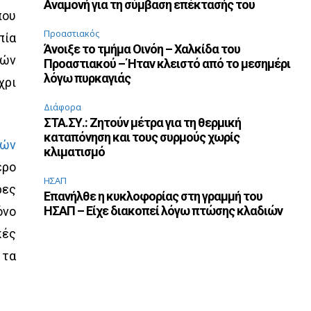
Αναμονή για τη σύμβαση επέκτασής του
που
Προαστιακός
πία
Άνοιξε το τμήμα Οινόη – Χαλκίδα του
κών
Προαστιακού – Ήταν κλειστό από το μεσημέρι
λόγω πυρκαγιάς
χρι
Διάφορα
ΣΤΑ.ΣΥ.: Ζητούν μέτρα για τη θερμική
καταπόνηση και τους συρμούς χωρίς
ρών
κλιματισμό
ερο
ΗΣΑΠ
ρες
Επανήλθε η κυκλοφορίας στη γραμμή του
ΗΣΑΠ – Είχε διακοπεί λόγω πτώσης κλαδιών
όνο
κές
 τα