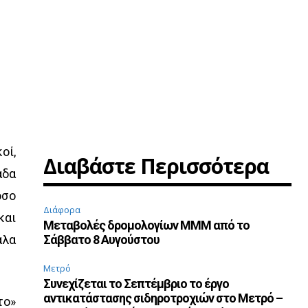
οί,
Διαβάστε Περισσότερα
άδα
όσο
Διάφορα
και
Μεταβολές δρομολογίων ΜΜΜ από το
άλα
Σάββατο 8 Αυγούστου
Μετρό
Συνεχίζεται το Σεπτέμβριο το έργο
αντικατάστασης σιδηροτροχιών στο Μετρό –
το»