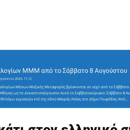
λογίων ΜΜΜ από το Σάββατο 8 Αυγούστου
υγούστου 2026, 11:12
λογίων Μέσων Μαζικής Μεταφοράς βρίσκονται σε ισχύ από το Σάββατο 8
ς Αθήνας ως το Δεκαπενταύγουστο Αυτό το Σαββατοκύριακο: Σάββατο 8
5:00 λόγω εργασιών επί της οδού Μικράς Ασίας στο Δήμο Γλυφάδας Από...
κάτι στον ελληνικό 