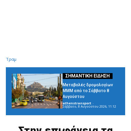
Τραμ
Μεταβολές δρομολογίων
ΜΜΜ από το Σάββατο 8
Αυγούστου
athenstransport
-
Σάββατο, 8 Αυγούστου 2026, 11:12
Στην επιφάνεια τα