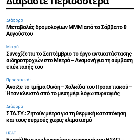
Διαβάστε Περισσότερα
Διάφορα
Μεταβολές δρομολογίων ΜΜΜ από το Σάββατο 8
Αυγούστου
Μετρό
Συνεχίζεται το Σεπτέμβριο το έργο αντικατάστασης
σιδηροτροχιών στο Μετρό – Αναμονή για τη σύμβαση
επέκτασής του
Προαστιακός
Άνοιξε το τμήμα Οινόη – Χαλκίδα του Προαστιακού –
Ήταν κλειστό από το μεσημέρι λόγω πυρκαγιάς
Διάφορα
ΣΤΑ.ΣΥ.: Ζητούν μέτρα για τη θερμική καταπόνηση
και τους συρμούς χωρίς κλιματισμό
ΗΣΑΠ
Επανήλθε η κυκλοφορίας στη γραμμή του ΗΣΑΠ –