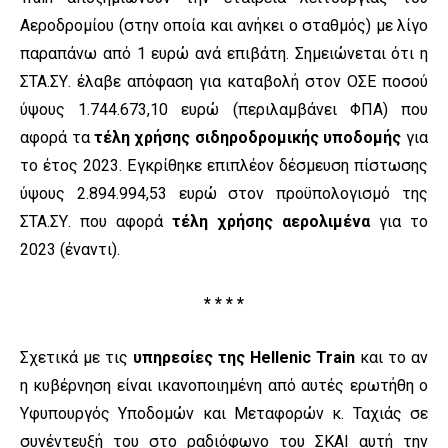
Αεροδρομίου (στην οποία και ανήκει ο σταθμός) με λίγο
παραπάνω από 1 ευρώ ανά επιβάτη. Σημειώνεται ότι η
ΣΤΑ.ΣΥ. έλαβε απόφαση για καταβολή στον ΟΣΕ ποσού
ύψους 1.744.673,10 ευρώ (περιλαμβάνει ΦΠΑ) που
αφορά τα
τέλη χρήσης σιδηροδρομικής υποδομής
για
το έτος 2023. Εγκρίθηκε επιπλέον δέσμευση πίστωσης
ύψους 2.894.994,53 ευρώ στον προϋπολογισμό της
ΣΤΑ.ΣΥ. που αφορά
τέλη χρήσης αερολιμένα
για το
2023 (έναντι).
* * * *
Σχετικά με τις
υπηρεσίες της Hellenic Train
και το αν
η κυβέρνηση είναι ικανοποιημένη από αυτές ερωτήθη ο
Υφυπουργός Υποδομών και Μεταφορών κ. Ταχιάς σε
συνέντευξή του στο ραδιόφωνο του ΣΚΑΙ αυτή την