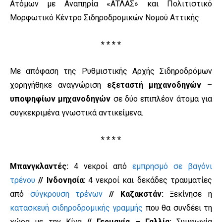
Ατόμων με Αναπηρία «ΑΤΛΑΣ» και Πολιτιστικό
Μορφωτικό Κέντρο Σιδηροδρομικών Νομού Αττικής
* * * *
Με απόφαση της Ρυθμιστικής Αρχής Σιδηροδρόμων
χορηγήθηκε αναγνώριση
εξεταστή μηχανοδηγών –
υποψηφίων μηχανοδηγών
σε δύο επιπλέον άτομα για
συγκεκριμένα γνωστικά αντικείμενα.
* * * *
Μπανγκλαντές:
4 νεκροί από
εμπρησμό σε βαγόνι
τρένου
// Ινδονησία
: 4 νεκροί και δεκάδες τραυματίες
από
σύγκρουση τρένων
// Καζακστάν:
Ξεκίνησε η
κατασκευή σιδηροδρομικής γραμμής
που θα συνδέει τη
χώρα με την Κίνα
// Γερμανία – Γαλλία:
Συμφωνία