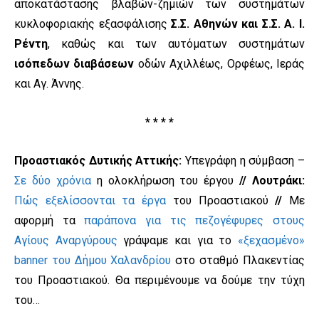
αποκατάστασης βλαβών-ζημιών των συστημάτων
κυκλοφοριακής εξασφάλισης
Σ.Σ. Αθηνών και Σ.Σ. Α. Ι.
Ρέντη
, καθώς και των αυτόματων συστημάτων
ισόπεδων διαβάσεων
οδών Αχιλλέως, Ορφέως, Ιεράς
και Αγ. Άννης.
* * * *
Προαστιακός Δυτικής Αττικής:
Υπεγράφη η σύμβαση –
Σε δύο χρόνια
η ολοκλήρωση του έργου
//
Λουτράκι:
Πώς εξελίσσονται τα έργα
του Προαστιακού
//
Με
αφορμή τα
παράπονα για τις πεζογέφυρες στους
Αγίους Αναργύρους
γράψαμε και για το
«ξεχασμένο»
banner του Δήμου Χαλανδρίου
στο σταθμό Πλακεντίας
του Προαστιακού. Θα περιμένουμε να δούμε την τύχη
του…