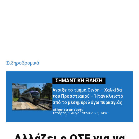
Σιδηροδρομικά
Άνοιξε το τμήμα Οινόη – Χαλκίδα
του Προαστιακού – Ήταν κλειστό
από το μεσημέρι λόγω πυρκαγιάς
athenstransport
-
Τετάρτη, 5 Αυγούστου 2026, 14:49
Αλλάζει ο ΟΣΕ για να