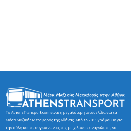
Το AthensTransport.com είναι η μεγαλύτερη ιστοσελίδα για τα
Μέσα Μαζικής Μεταφοράς της Αθήνας. Από το 2011 γράφουμε για
την πόλη και τις συγκοινωνίες της, με χιλιάδες αναγνώστες να