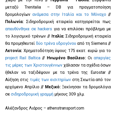
μεταξύ Trenitalia – DB για πραγματοποίηση
δρομολογίων
ανάμεσα στην Ιταλία και το Μόναχο
//
Πολωνία:
Σιδηροδρομική εταιρεία κατηγορείται πως
απευθύνθηκε σε hackers
για να επιλύσει πρόβλημα με
το λογισμικό τρένων
// Ιταλία:
Σιδηροδρομική εταιρεία
θα προμηθευτεί
δύο τρένα υδρογόνου
από τη Siemens
//
Λετονία:
Χρηματοδότηση ύψους 175 εκατ. ευρώ για το
project Rail Baltica
// Ηνωμένο Βασίλειο:
Οι
απεργίες
τις μέρες των Χριστουγέννων
χάλασαν τα σχέδια όσων
ήθελαν να ταξιδέψουν με τα τρένα της Eurostar
//
Αύξηση στις
τιμές των εισιτηρίων
στη Σκωτία από τον
ερχόμενο Απρίλιο
// Μεξικό:
Ξεκίνησαν τα δρομολόγια
σε
σιδηροδρομική γραμμή
μήκους 309 χλμ.
Αλέξανδρος Λιάρος – athenstransport.com