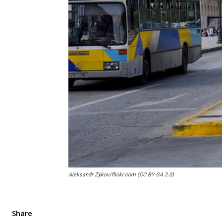
Aleksandr Zykov/flickr.com (CC BY-SA 2.0)
Share