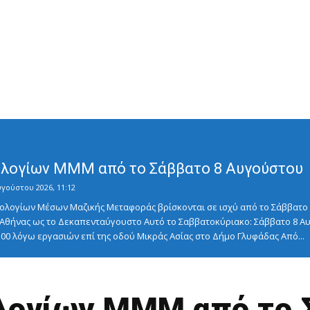
λογίων ΜΜΜ από το Σάββατο 8 Αυγούστου
υγούστου 2026, 11:12
λογίων Μέσων Μαζικής Μεταφοράς βρίσκονται σε ισχύ από το Σάββατο 8
ς Αθήνας ως το Δεκαπενταύγουστο Αυτό το Σαββατοκύριακο: Σάββατο 8
5:00 λόγω εργασιών επί της οδού Μικράς Ασίας στο Δήμο Γλυφάδας Από...
λογίων ΜΜΜ από το Σ