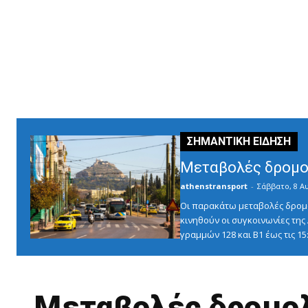
Μεταβολές δρομο
athenstransport
-
Σάββατο, 8 Α
Οι παρακάτω μεταβολές δρομο
κινηθούν οι συγκοινωνίες τη
γραμμών 128 και Β1 έως τις 1
Μεταβολές δρομο