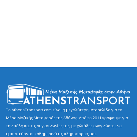
Το AthensTransport.com είναι η μεγαλύτερη ιστοσελίδα για τα
Μέσα Μαζικής Μεταφοράς της Αθήνας. Από το 2011 γράφουμε για
την πόλη και τις συγκοινωνίες της, με χιλιάδες αναγνώστες να
εμπιστεύονται καθημερινά τις πληροφορίες μας.