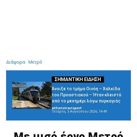
Διάφορα
Μετρό
Άνοιξε το τμήμα Οινόη – Χαλκίδα
του Προαστιακού – Ήταν κλειστό
από το μεσημέρι λόγω πυρκαγιάς
athenstransport
-
Τετάρτη, 5 Αυγούστου 2026, 14:49
Με μισό έργο Μετρό