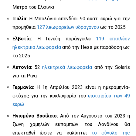
Μετρό του Ελσίνκι
Ιταλία:
Η Μπολόνια επενδύει 90 εκατ. ευρώ για την
προμήθεια
127 λεωφορείων υδρογόνου
ως το 2025
Ελβετία:
Η Γενεύη παράγγειλε
119 επιπλέον
ηλεκτρικά λεωφορεία
από την Hess με παράδοση ως
το 2025
Λετονία:
52
ηλεκτρικά λεωφορεία
από την Solaris
για τη Ρίγα
Γερμανία:
Η 1η Απριλίου 2023 είναι η ημερομηνία-
στόχος για την κυκλοφορία του
εισιτηρίου των 49
ευρώ
Ηνωμένο Βασίλειο:
Από τον Αύγουστο του 2023 η
ζώνη χαμηλών εκπομπών του Λονδίνου θα
επεκταθεί ώστε να καλύπτει
το σύνολο της