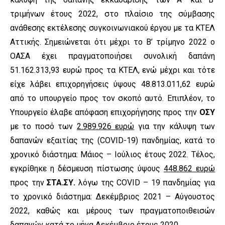
τριμήνων έτους 2022, στο πλαίσιο της σύμβασης
ανάθεσης εκτέλεσης συγκοινωνιακού έργου με τα ΚΤΕΛ
Αττικής. Σημειώνεται ότι μέχρι το Β’ τρίμηνο 2022 ο
ΟΑΣΑ έχει πραγματοποιήσει συνολική δαπάνη
51.162.313,93 ευρώ προς τα ΚΤΕΛ, ενώ μέχρι και τότε
είχε λάβει επιχορηγήσεις ύψους 48.813.011,62 ευρώ
από το υπουργείο προς τον σκοπό αυτό. Επιπλέον, το
Υπουργείο έλαβε απόφαση επιχορήγησης προς την
ΟΣΥ
με το ποσό των
2.989.926 ευρώ
για την κάλυψη των
δαπανών εξαιτίας της (COVID-19) πανδημίας, κατά το
χρονικό διάστημα: Μάιος – Ιούλιος έτους 2022. Τέλος,
εγκρίθηκε η δέσμευση πίστωσης ύψους
448.862 ευρώ
προς την
ΣΤΑ.ΣΥ.
λόγω της COVID – 19 πανδημίας για
το χρονικό διάστημα: Δεκέμβριος 2021 – Αύγουστος
2022, καθώς και μέρους των πραγματοποιθεισών
δαπανών κατά το μήνα Δεκέμβριο έτους 2020.