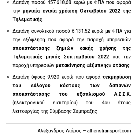
Δαπάνη ποσού 457.618,68 ευρώ με ΦΠΑ που αφορά
την
μηνιαία ενιαία χρέωση Οκτωβρίου 2022 της
Τηλεματικής
.
Δαπάνη συνολικού ποσού 6.131,52 ευρώ με ΦΠΑ για
την εξόφληση που αφορά την παροχή υπηρεσιών
αποκατάστασης ζημιών κακής χρήσης της
Τηλεματικής μηνός Σεπτεμβρίου 2022
και την
παροχή υπηρεσιών
μετακίνησης «έξυπνης» στάσης
.
Δαπάνη ύψους 9.920 ευρώ που αφορά
τεκμηρίωση
του εύλογου κόστους των δαπανών
αποκατάστασης του εξοπλισμού Α.Σ.Σ.Κ.
(ηλεκτρονικού εισιτηρίου) του 4ου έτους
λειτουργίας της Σύμβασης Σύμπραξης
Αλέξανδρος Λιάρος – athenstransport.com