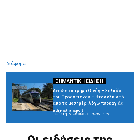
Διάφορα
Άνοιξε το τμήμα Οινόη – Χαλκίδα
του Προαστιακού – Ήταν κλειστό
από το μεσημέρι λόγω πυρκαγιάς
athenstransport
-
Τετάρτη, 5 Αυγούστου 2026, 14:49
Οι ειδήσεις της