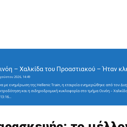
Οινόη – Χαλκίδα του Προαστιακού – Ήταν κλ
γούστου 2026, 14:49
με ενημέρωση της Hellenic Train, η εταιρεία ενημερώθηκε από τον Διαχ
κτροδότηση και η σιδηροδρομική κυκλοφορία στο τμήμα Οινόη – Χαλκίδα
3:16...
Παρασκευής: το μέλλο