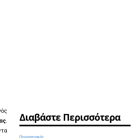
γός
Διαβάστε Περισσότερα
ιας
.
ντα
Προαστιακός