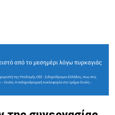
ειστό από το μεσημέρι λόγω πυρκαγιάς
ειριστή της Υποδομής ΟΣΕ - Σιδηρόδρομοι Ελλάδος, πως στις
 – Οινόη. Η σιδηροδρομική κυκλοφορία στο τμήμα Οινόη –
ν της συνεργασίας