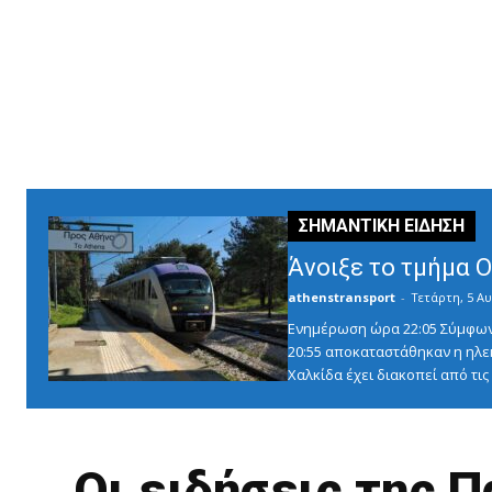
Άνοιξε το τμήμα 
athenstransport
-
Τετάρτη, 5 Αυ
Ενημέρωση ώρα 22:05 Σύμφωνα 
20:55 αποκαταστάθηκαν η ηλε
Χαλκίδα έχει διακοπεί από τις 1
Οι ειδήσεις της 