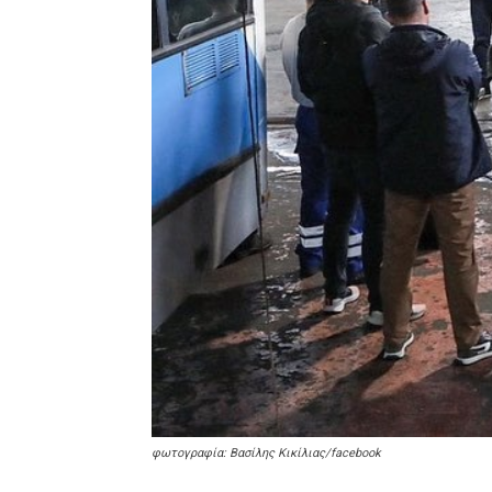
φωτογραφία: Βασίλης Κικίλιας/facebook