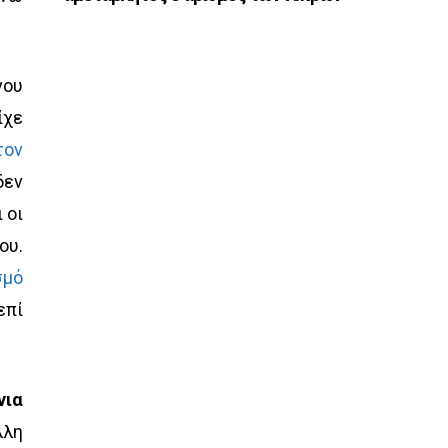
νου
ίχε
τον
δεν
 οι
ου.
σμό
επί
νια
λλη