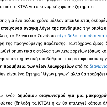
α από τα ΚΤΕΛ για οικονομικής φύσης ζητήματα.
σης για ένα ακόμα χρόνο μάλλον αποκλείεται, δεδομέ
η επείγουσα ανάγκη λόγω της πανδημίας
την οποία ε
λου, το Ελεγκτικό Συνέδριο
είχε βάλει εμπόδια για 
φή της προηγούμενης παράτασης. Ταυτόχρονα όμως, 
ιωθεί σημαντικά ο στόλος των λεωφορείων (όπως και
γήσει σε σημαντική υποβάθμιση του μεταφορικού έργ
 η
προμήθεια των νέων λεωφορείων
από το
διαγωνι
εν είναι ένα ζήτημα “λίγων μηνών” αλλά θα τραβήξει 
σω ενός
δημόσιου διαγωνισμού για μία μακροχρό
διώτες (δηλαδή τα ΚΤΕΛ) ή αν θα επιλεγεί κάποια ά