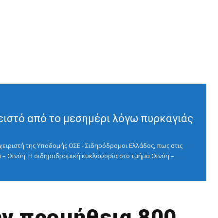
ειστό από το μεσημέρι λόγω πυρκαγιάς
ειριστή της Υποδομής ΟΣΕ - Σιδηρόδρομοι Ελλάδος, πως στις
 – Οινόη. Η σιδηροδρομική κυκλοφορία στο τμήμα Οινόη –
την προμήθεια 800