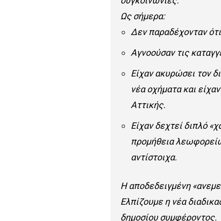
συγκοινωνίες.
Ως σήμερα:
Δεν παραδέχονταν ότ
Αγνοούσαν τις καταγγ
Είχαν ακυρώσει τον δ
νέα οχήματα και είχα
Αττικής.
Είχαν δεχτεί διπλό «χ
προμήθεια λεωφορείων
αντίστοιχα.
Η αποδεδειγμένη «ανεμε
Ελπίζουμε η νέα διαδικα
δημοσίου συμφέροντος.