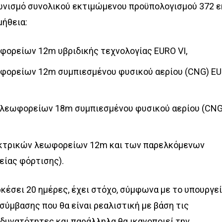
ωνισμό συνολικού εκτιμώμενου προϋπολογισμού 372 ε
μήθεια:
φορείων 12m υβριδικής τεχνολογίας EURO VI,
φορείων 12m συμπιεσμένου φυσικού αερίου (CNG) E
λεωφορείων 18m συμπιεσμένου φυσικού αερίου (CNG
κτρικών λεωφορείων 12m και των παρελκόμενων
είας φόρτισης).
ρκέσει 20 ημέρες, έχει στόχο, σύμφωνα με το υπουργεί
ύμβασης που θα είναι ρεαλιστική με βάση τις
δυνατότητες και παράλληλα θα ικανοποιεί την