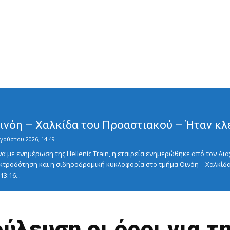
Οινόη – Χαλκίδα του Προαστιακού – Ήταν κλ
γούστου 2026, 14:49
με ενημέρωση της Hellenic Train, η εταιρεία ενημερώθηκε από τον Διαχ
κτροδότηση και η σιδηροδρομική κυκλοφορία στο τμήμα Οινόη – Χαλκίδα
3:16...
ύλευση οι όροι για 