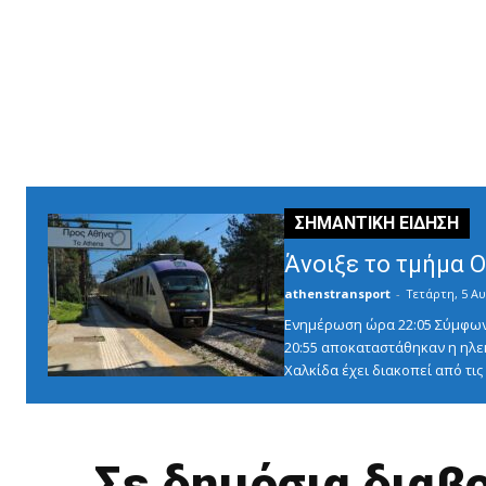
Άνοιξε το τμήμα 
athenstransport
-
Τετάρτη, 5 Αυ
Ενημέρωση ώρα 22:05 Σύμφωνα 
20:55 αποκαταστάθηκαν η ηλε
Χαλκίδα έχει διακοπεί από τις 1
Σε δημόσια διαβο