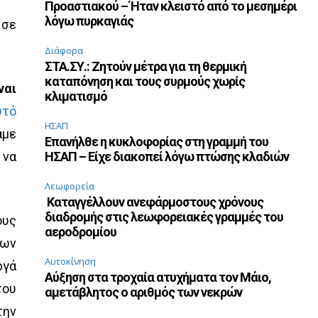
Προαστιακού – Ήταν κλειστό από το μεσημέρι
λόγω πυρκαγιάς
 σε
Διάφορα
ΣΤΑ.ΣΥ.: Ζητούν μέτρα για τη θερμική
καταπόνηση και τους συρμούς χωρίς
ναι
κλιματισμό
υτό
ΗΣΑΠ
άμε
Επανήλθε η κυκλοφορίας στη γραμμή του
 να
ΗΣΑΠ – Είχε διακοπεί λόγω πτώσης κλαδιών
Λεωφορεία
Καταγγέλλουν ανεφάρμοστους χρόνους
διαδρομής στις λεωφορειακές γραμμές του
ους
αεροδρομίου
λων
Αυτοκίνηση
ργά
Αύξηση στα τροχαία ατυχήματα τον Μάιο,
του
αμετάβλητος ο αριθμός των νεκρών
την