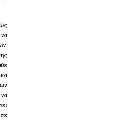
χώς
 να
ών.
σης
άθε
ικά
κών
 να
σει
 σε