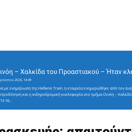
Οινόη – Χαλκίδα του Προαστιακού – Ήταν κλ
γούστου 2026, 14:49
με ενημέρωση της Hellenic Train, η εταιρεία ενημερώθηκε από τον Διαχ
κτροδότηση και η σιδηροδρομική κυκλοφορία στο τμήμα Οινόη – Χαλκίδα
3:16...
αρασκευής: απαιτούντ