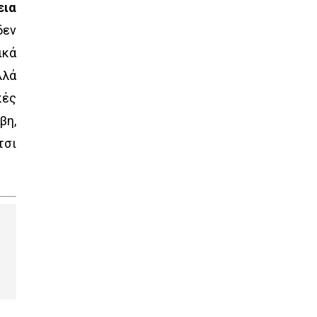
εια
δεν
ικά
λλά
κές
βη,
τσι