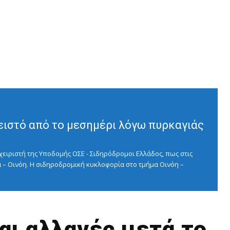
ειστό από το μεσημέρι λόγω πυρκαγιάς
ειριστή της Υποδομής ΟΣΕ - Σιδηρόδρομοι Ελλάδος, πως στις
 – Οινόη. Η σιδηροδρομική κυκλοφορία στο τμήμα Οινόη –
αι αλλαγές μετά το