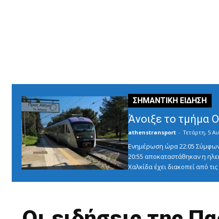
Άνοιξε το τμήμα 
athenstransport
-
Τετάρτη, 5 Αυ
Ενημέρωση ώρα 22:05 Σύμφωνα 
20:55 αποκαταστάθηκαν η ηλε
Χαλκίδα έχει διακοπεί από τις 1
Οι ειδήσεις της Π