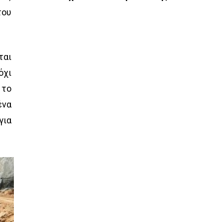
του
ται
όχι
 το
ένα
για