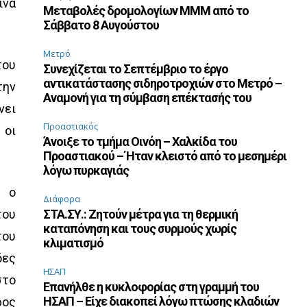
ινά
Μεταβολές δρομολογίων ΜΜΜ από το
Σάββατο 8 Αυγούστου
Μετρό
του
Συνεχίζεται το Σεπτέμβριο το έργο
αντικατάστασης σιδηροτροχιών στο Μετρό –
την
Αναμονή για τη σύμβαση επέκτασής του
νει
Προαστιακός
 οι
Άνοιξε το τμήμα Οινόη – Χαλκίδα του
Προαστιακού – Ήταν κλειστό από το μεσημέρι
λόγω πυρκαγιάς
ή ο
Διάφορα
του
ΣΤΑ.ΣΥ.: Ζητούν μέτρα για τη θερμική
καταπόνηση και τους συρμούς χωρίς
του
κλιματισμό
δες
ΗΣΑΠ
στο
Επανήλθε η κυκλοφορίας στη γραμμή του
ΗΣΑΠ – Είχε διακοπεί λόγω πτώσης κλαδιών
ρος