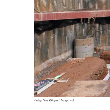
Φρέαρ ΓΝΑ, Ελληνικό Μετρό Α.Ε.