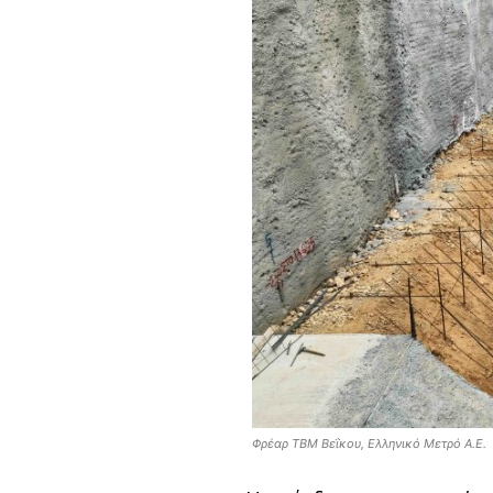
Φρέαρ TBM Βεΐκου, Ελληνικό Μετρό Α.Ε.