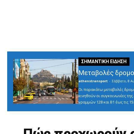
Μεταβολές δρομο
athenstransport
-
Σάββατο, 8 Α
Οι παρακάτω μεταβολές δρομο
κινηθούν οι συγκοινωνίες τη
γραμμών 128 και Β1 έως τις 1
Πώς προχωρούν ο