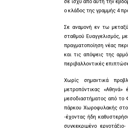
σε ισχύ από αυτή την εβδο
ο κλάδος της γραμμής 4 πρ
Σε αναμονή εν τω μεταξύ
σταθμού Ευαγγελισμός, μ
πραγματοποίηση νέας περι
και τις απόψεις της αρμ
περιβαλλοντικές επιπτώσε
Χωρίς σημαντικά προβ
μετροπόντικας «Αθηνά»
μεσοδιαστήματος από το 
πάρκου Χωροφυλακής στο Γ
-έχοντας ήδη καθυστερήσ
συγκεκριμένο εργοτάξιο-