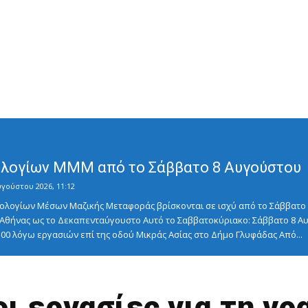
λογίων ΜΜΜ από το Σάββατο 8 Αυγούστου
υγούστου 2026, 11:12
λογίων Μέσων Μαζικής Μεταφοράς βρίσκονται σε ισχύ από το Σάββατο 8
ς Αθήνας ως το Δεκαπενταύγουστο Αυτό το Σαββατοκύριακο: Σάββατο 8
5:00 λόγω εργασιών επί της οδού Μικράς Ασίας στο Δήμο Γλυφάδας Από...
ι εργασίες για τη γρ