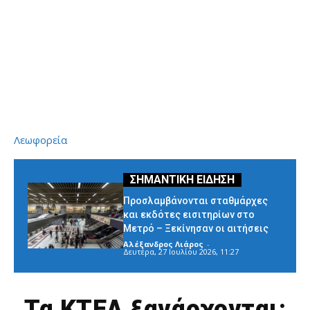
Λεωφορεία
Προσλαμβάνονται σταθμάρχες
και εκδότες εισιτηρίων στο
Μετρό – Ξεκίνησαν οι αιτήσεις
Αλέξανδρος Λιάρος
-
Δευτέρα, 27 Ιουλίου 2026, 11:27
Τα ΚΤΕΛ ξανάρχονται: